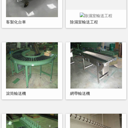
客製化台車
除濕室輸送工程
滾筒輸送機
網帶輸送機